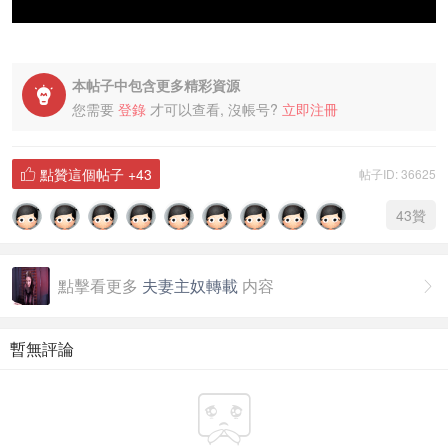
本帖子中包含更多精彩資源

您需要
登錄
才可以查看, 沒帳号?
立即注冊
點贊這個帖子
+43
帖子ID: 36625

43
贊
點擊看更多
夫妻主奴轉載
内容

暫無評論
