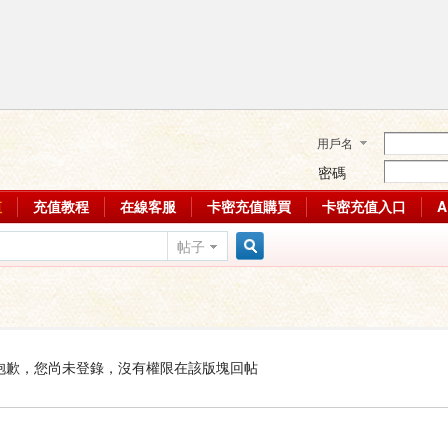
用戶名
密碼
值
充值教程
在線客服
卡密充值購買
卡密充值入口
帖子
搜
索
抱歉，您尚未登錄，沒有權限在該版塊回帖