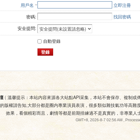
用戶名
立即注冊
密碼:
找回密碼
安全提問:
自動登錄
登錄
壇
(
溫馨提示：本站内容來源各大站點API采集，本站不會保存、複制或
您的版權請告知,大部分都是圈内專業演員表演，很多類似雜技氣功等高難
效果，看個精彩而且，劇情等都是前期排練過不是真實的，非專業人
GMT+8, 2026-8-7 02:56 AM
, Processe